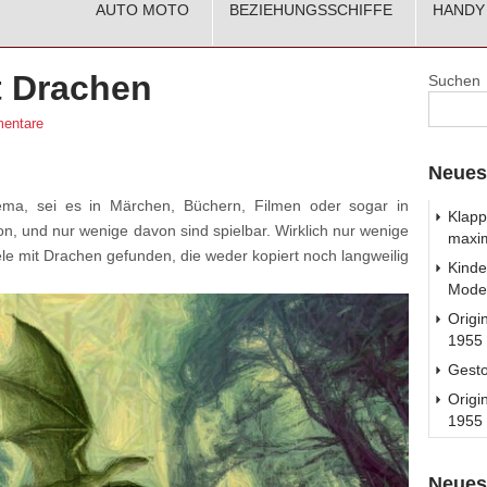
AUTO MOTO
BEZIEHUNGSSCHIFFE
HANDY
t Drachen
Suchen
entare
Neues
ema, sei es in Märchen, Büchern, Filmen oder sogar in
Klapp
von, und nur wenige davon sind spielbar. Wirklich nur wenige
maxim
iele mit Drachen gefunden, die weder kopiert noch langweilig
Kinde
Model
Origi
1955 
Gest
Origi
1955 
Neues