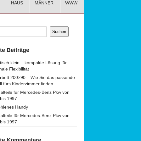
HAUS
MÄNNER
WWW
Suchen
te Beiträge
tisch klein – kompakte Lösung für
ale Flexibilität
rbett 200×90 – Wie Sie das passende
l fürs Kinderzimmer finden
nalteile für Mercedes-Benz Pkw von
bis 1997
ohlenes Handy
nalteile für Mercedes-Benz Pkw von
bis 1997
te Kommentare