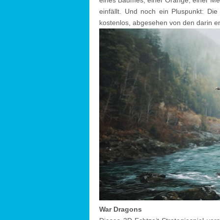
eines Baumes, einer Orange, einer Mel
einfällt. Und noch ein Pluspunkt: Die
kostenlos, abgesehen von den darin en
War Dragons