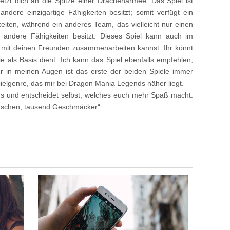
setzt dich an die Spitze einer Drachenarmee. Das Spiel ist
 andere einzigartige Fähigkeiten besitzt; somit verfügt ein
iten, während ein anderes Team, das vielleicht nur einen
 andere Fähigkeiten besitzt. Dieses Spiel kann auch im
 mit deinen Freunden zusammenarbeiten kannst. Ihr könnt
ie als Basis dient. Ich kann das Spiel ebenfalls empfehlen,
er in meinen Augen ist das erste der beiden Spiele immer
pielgenre, das mir bei Dragon Mania Legends näher liegt.
aus und entscheidet selbst, welches euch mehr Spaß macht.
nschen, tausend Geschmäcker“.