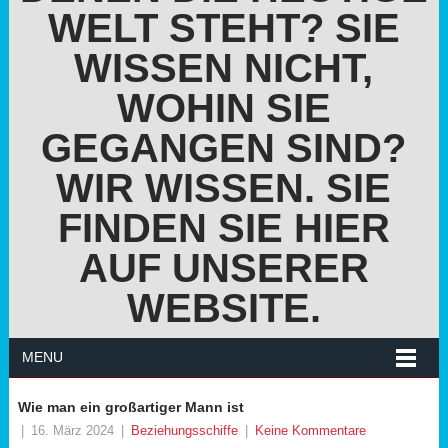
WELT STEHT? SIE
WISSEN NICHT,
WOHIN SIE
GEGANGEN SIND?
WIR WISSEN. SIE
FINDEN SIE HIER
AUF UNSERER
WEBSITE.
MENU
Wie man ein großartiger Mann ist
|
16. März 2024
|
Beziehungsschiffe
|
Keine Kommentare