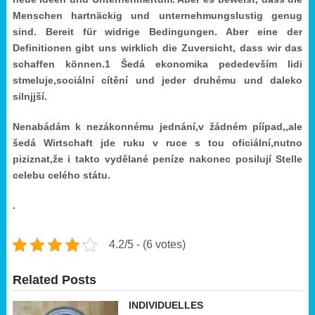
Menschen hartnäckig und unternehmungslustig genug
sind. Bereit für widrige Bedingungen. Aber eine der
Definitionen gibt uns wirklich die Zuversicht, dass wir das
schaffen können.1 Šedá ekonomika pededevším lidi
stmeluje,sociální cítění und jeder druhému und daleko
silnjjší.
Nenabádám k nezákonnému jednání,v žádném píípad,,
ale
šedá Wirtschaft jde ruku v ruce s tou oficiální,nutno
piziznat,že i takto vydělané peníze nakonec posilují Stelle
celebu celého státu.
.
4.2/5 - (6 votes)
Related Posts
INDIVIDUELLES