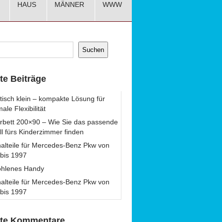
HAUS
MÄNNER
WWW
Suchen
te Beiträge
tisch klein – kompakte Lösung für
ale Flexibilität
rbett 200×90 – Wie Sie das passende
l fürs Kinderzimmer finden
nalteile für Mercedes-Benz Pkw von
bis 1997
ohlenes Handy
nalteile für Mercedes-Benz Pkw von
bis 1997
te Kommentare