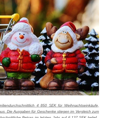
ilien
durchschnittlich 4 850 SEK für Weihnachtseinkäufe,
 aus. Die Ausgaben für Geschenke stiegen im Vergleich zum
hschnittliche Betrag im letzten Jahr
auf 6.137 SEK belief
.