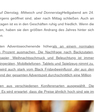
auf
Dienstag, Mittwoch und Donnerstag
Heiligabend am 24.
ens geöffnet sind, aber nach Mittag schließen. Auch an
agen ist es in den Geschäften ruhig und friedlich. Wenn die
en, haben sie den größten Andrang des Jahres hinter sich
en.
ten Adventswochenende höher
als an einem normalen
 Prozent ausmachen. Die Nachfrage nach Backzutaten,
papier, Weihnachtsschmuck und Beleuchtung ist immer
eingeräten, Mobiltelefonen, Tablets und Spielzeug nimmt zu.
ird auch stark vom Black Friday
beeinflusst, der aus den
nd der gesamten Adventszeit durchschnittlich eine Million
en aus verschiedenen Koniferenarten ausgewählt. Die
. Es wird erwartet, dass die Preise ähnlich hoch sind wie im