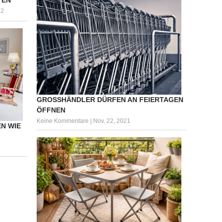
22
GROSSHÄNDLER DÜRFEN AN FEIERTAGEN Ö
FFNEN
Keine Kommentare
|
Nov. 22, 2021
N WIE