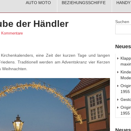
AUTO MOTO
BEZIEHUNGSSCHIFFE
HANDY
ube der Händler
Suchen
e Kommentare
Neues
Kirchenkalenders, eine Zeit der kurzen Tage und langen
Klapp
riedens. Traditionell werden am Adventskranz vier Kerzen
maxim
is Weihnachten.
Kinde
Model
Origi
1955 
Gest
Origi
1955 
Neues